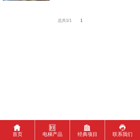
提高电梯...
总共1/1
1
广东富士电梯有限公司
关于富士
产品展示
经典项目
企业简介
乘客电梯
住宅类
企业文化
观光电梯
商业类
发展历程
别墅电梯
公建类
组织架构
医用电梯
海外类
品牌荣誉
载货电梯
加装梯
自动扶梯
服务
人行步道
联系方式
首页
电梯产品
经典项目
联系我们