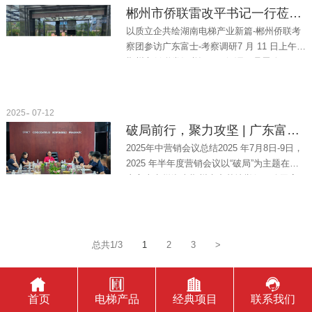
郴州市侨联雷改平书记一行莅临广东富士电梯考察调研
以质立企共绘湖南电梯产业新篇-郴州侨联考
察团参访广东富士-考察调研7 月 11 日上午，
郴州市侨联党组书记、一级调研员雷改平一
行在市县相关领导、优秀地方企业代表人陪
同下...
2025
07-12
破局前行，聚力攻坚 | 广东富士电梯年中总结规划会
2025年中营销会议总结2025 年7月8日-9日，
2025 年半年度营销会议以“破局”为主题在广
东富士电梯湖南郴州生产基地举行。公司高
层领导、各大销售总监、区域经理及生产、
技术...
总共1/3
1
2
3
>
首页
电梯产品
经典项目
联系我们
广东富士电梯有限公司