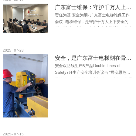
广东富士维保：守护千万人上下安全！
责任为基 安全为纲- 广东富士电梯维保工作
会议 -电梯维保，是守护千万人上下安全的
“隐形防线”。近日，广东富士电梯维保工作会
议顺利召开，会议聚焦“责任落实”与“安全...
2025
07-28
安全，是广东富士电梯刻在骨子里的承诺
安全双防线生产&产品Double Lines of
Safety7月生产安全培训会议当 “居安思危，
警钟长鸣” 的警示声在车间响起，当每一位员
工的劳保用品都规范穿戴，当每一台设备的
安全装...
2025
07-15