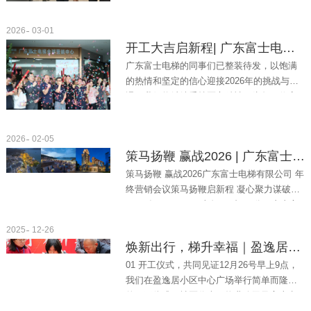
保障）处...
2026
03-01
开工大吉启新程| 广东富士电梯开工晚宴圆满举行
广东富士电梯的同事们已整装待发，以饱满
的热情和坚定的信心迎接2026年的挑战与机
遇。我们将继续秉持匠心精神，为每一位客
户提供更优质、更贴心的服务。 请各位同仁
持续关...
2026
02-05
策马扬鞭 赢战2026 | 广东富士电梯有限公司 年终营销会议
策马扬鞭 赢战2026广东富士电梯有限公司 年
终营销会议策马扬鞭启新程 凝心聚力谋破局
2026 年 1 月 30 日上午 8 时 30 分，广东富
士电梯有限公司 2025 年终营销工作会议在
2025
12-26
湖...
焕新出行，梯升幸福｜盈逸居老旧电梯换新工程正式启动
01 开工仪式，共同见证12月26号早上9点，
我们在盈逸居小区中心广场举行简单而隆重
的开工仪式。社区代表、物业公司及富士电
梯项目团队将齐聚一堂，共同揭开这项惠民