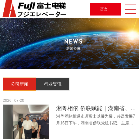
语言
公司新闻
行业资讯
2026
07-20
湘粤相依 侨联赋能｜湖南省、市侨联领导莅临广东富士电梯视察指导！
湘粤侨脉相通走进富士以侨为桥，共谋发展7
月16日下午，湖南省侨联党组书记、主席吴
晖，湖南省侨联党组成员、副主席、秘书长
（兼）黄重华，湖南省侨联经济工作（权益